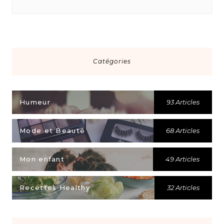
Catégories
Humeur
93 Articles
Mode et Beauté
68 Articles
Mon enfant
49 Articles
Recettes Healthy
32 Articles