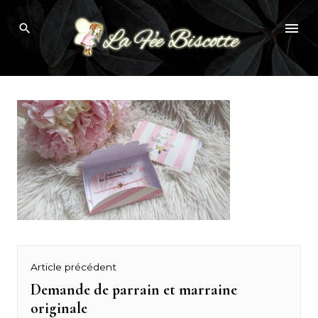
Skip
demande de marraine
to
content
Navigation
Article précédent
de
Demande de parrain et marraine
Previous
originale
post: