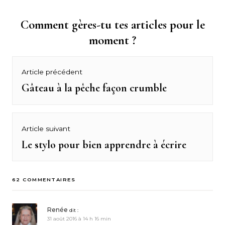
Comment gères-tu tes articles pour le
moment ?
Navigation
Article précédent
de
Gâteau à la pêche façon crumble
Previous
post:
l’article
Article suivant
Le stylo pour bien apprendre à écrire
Next
post:
62 COMMENTAIRES
Renée
dit :
31 août 2016 à 14 h 16 min