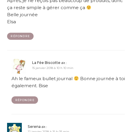
Après, je ne reçois pas beaucoup de produits, donc
ça reste simple à gérer comme ça
Belle journée
Elsa
RÉPONDRE
La Fée Biscotte
dit :
15 janvier 2018 à 10 h 10 min
Ah le fameux bullet journal
Bonne journée à toi
également. Bise
RÉPONDRE
Serena
dit :
12 janvier 2018 à 15 h 05 min