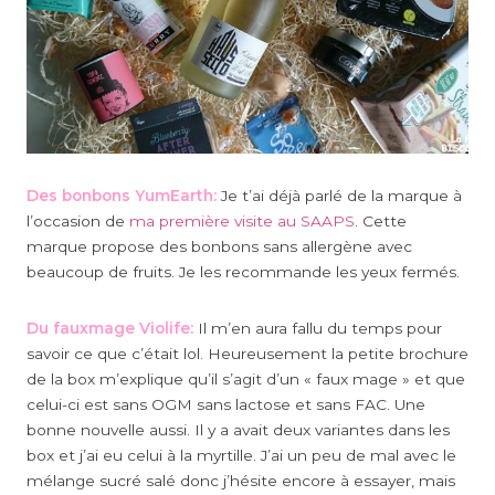
Des bonbons YumEarth:
Je t’ai déjà parlé de la marque à
l’occasion de
ma première visite au SAAPS
. Cette
marque propose des bonbons sans allergène avec
beaucoup de fruits. Je les recommande les yeux fermés.
Du fauxmage Violife:
Il m’en aura fallu du temps pour
savoir ce que c’était lol. Heureusement la petite brochure
de la box m’explique qu’il s’agit d’un « faux mage » et que
celui-ci est sans OGM sans lactose et sans FAC. Une
bonne nouvelle aussi. Il y a avait deux variantes dans les
box et j’ai eu celui à la myrtille. J’ai un peu de mal avec le
mélange sucré salé donc j’hésite encore à essayer, mais