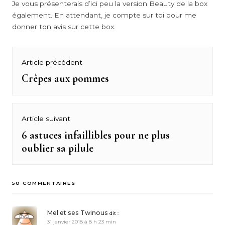
Je vous présenterais d’ici peu la version Beauty de la box
également. En attendant, je compte sur toi pour me
donner ton avis sur cette box.
Navigation
Article précédent
de
Crêpes aux pommes
Previous
post:
l’article
Article suivant
6 astuces infaillibles pour ne plus
Next
oublier sa pilule
post:
50 COMMENTAIRES
Mel et ses Twinous
dit :
31 janvier 2018 à 8 h 23 min