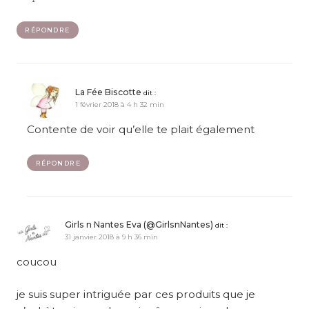
RÉPONDRE
La Fée Biscotte
dit :
1 février 2018 à 4 h 32 min
Contente de voir qu’elle te plait également
RÉPONDRE
Girls n Nantes Eva (@GirlsnNantes)
dit :
31 janvier 2018 à 9 h 36 min
coucou
je suis super intriguée par ces produits que je