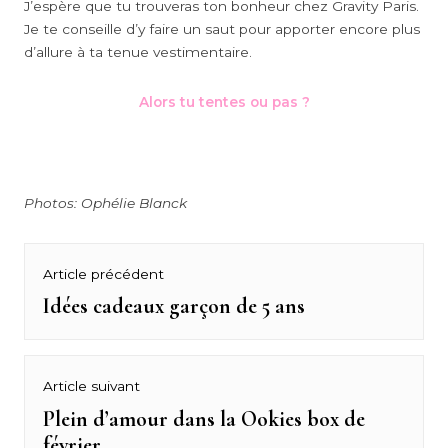
J’espère que tu trouveras ton bonheur chez Gravity Paris.
Je te conseille d’y faire un saut pour apporter encore plus
d’allure à ta tenue vestimentaire.
Alors tu tentes ou pas ?
Photos: Ophélie Blanck
Navigation
Article précédent
de
Idées cadeaux garçon de 5 ans
Previous
post:
l’article
Article suivant
Plein d’amour dans la Ookies box de
Next
février
post: