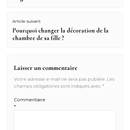
l’article
Article suivant
Pourquoi changer la décoration de la
Next
chambre de sa fille ?
post:
Laisser un commentaire
Votre adresse e-mail ne sera pas publiée.
Les
champs obligatoires sont indiqués avec
*
Commentaire
*