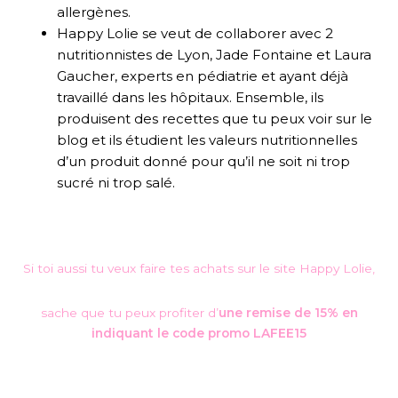
allergènes.
Happy Lolie se veut de collaborer avec 2
nutritionnistes de Lyon, Jade Fontaine et Laura
Gaucher, experts en pédiatrie et ayant déjà
travaillé dans les hôpitaux. Ensemble, ils
produisent des recettes que tu peux voir sur le
blog et ils étudient les valeurs nutritionnelles
d’un produit donné pour qu’il ne soit ni trop
sucré ni trop salé.
Si toi aussi tu veux faire tes achats sur le site Happy Lolie,
sache que tu peux profiter d’
une remise de 15% en
indiquant le code promo LAFEE15