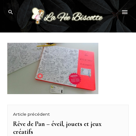
Skip
set de table a colorier
to
content
Navigation
Article précédent
de
Rêve de Pan – éveil, jouets et jeux
Previous
créatifs
post: