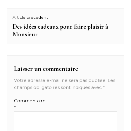
Navigation
Article précédent
de
Des idées cadeaux pour faire plaisir à
Previous
Monsieur
post:
l’article
Laisser un commentaire
Votre adresse e-mail ne sera pas publiée.
Les
champs obligatoires sont indiqués avec
*
Commentaire
*