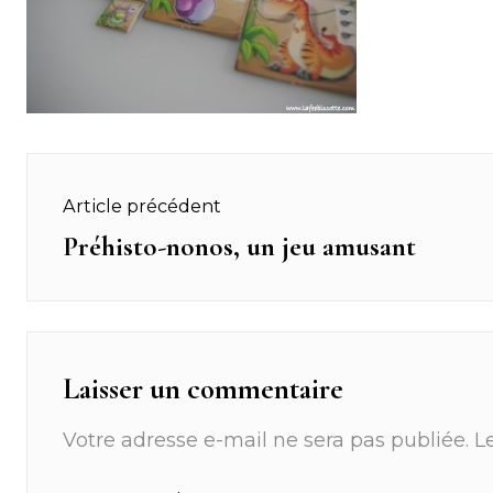
Navigation
Article précédent
de
Préhisto-nonos, un jeu amusant
Previous
post:
l’article
Laisser un commentaire
Votre adresse e-mail ne sera pas publiée.
L