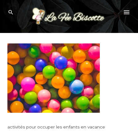
Skip
activité été
to
content
activités pour occuper les enfants en vacance