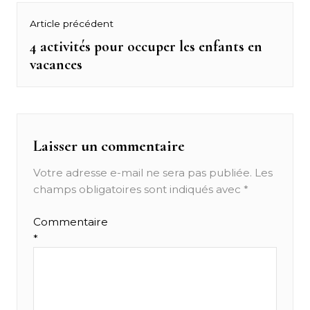
Navigation
Article précédent
de
4 activités pour occuper les enfants en
Previous
vacances
post:
l’article
Laisser un commentaire
Votre adresse e-mail ne sera pas publiée.
Les
champs obligatoires sont indiqués avec
*
Commentaire
*