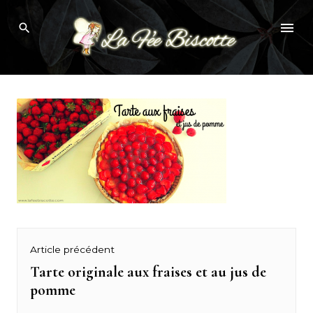
Skip
tarte aux fraise originale
to
content
Navigation
Article précédent
de
Tarte originale aux fraises et au jus de
Previous
pomme
post:
l’article