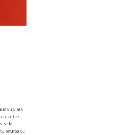
eaucoup les
la recette
vec la
tu sauras au