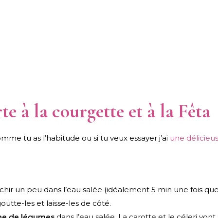
te à la courgette et à la Fêta
me tu as l’habitude ou si tu veux essayer j’ai
une délicieu
anchir un peu dans l’eau salée (idéalement 5 min une fois qu
utte-les et laisse-les de côté.
nne de légumes
dans l’eau salée. La carotte et le céleri von