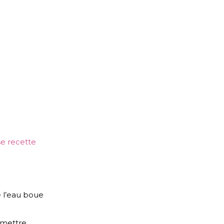
se recette
e l’eau boue
t mettre