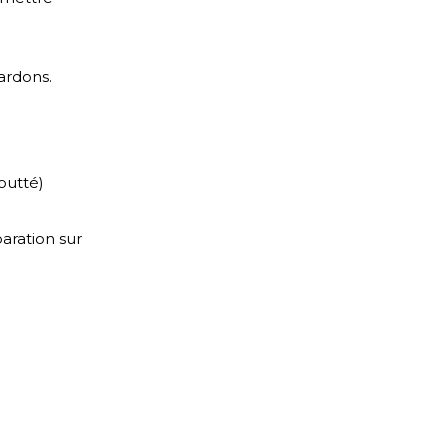
lardons.
outté)
paration sur