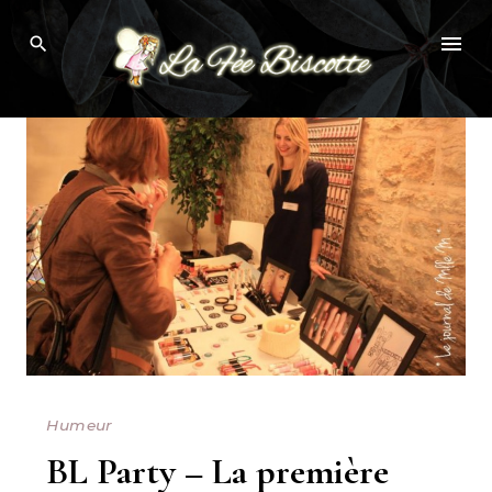
Skip
Browsing Tag:
SOIRÉE BLOGUEUSE
to
content
Humeur
BL Party – La première