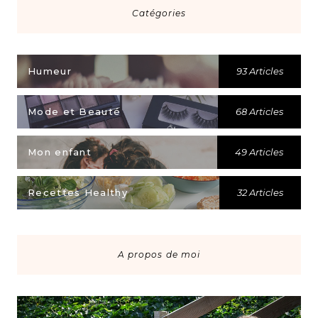
Catégories
Humeur
93 Articles
Mode et Beauté
68 Articles
Mon enfant
49 Articles
Recettes Healthy
32 Articles
A propos de moi