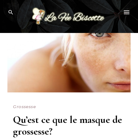
Skip
Browsing Tag:
QU’ES CE QUE LE MASQUE DE GROSSESSE
to
content
Grossesse
Qu’est ce que le masque de
grossesse?