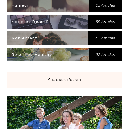
Humeur
93 Articles
Mode et Beauté
68 Articles
Mon enfant
49 Articles
Recettes Healthy
32 Articles
A propos de moi