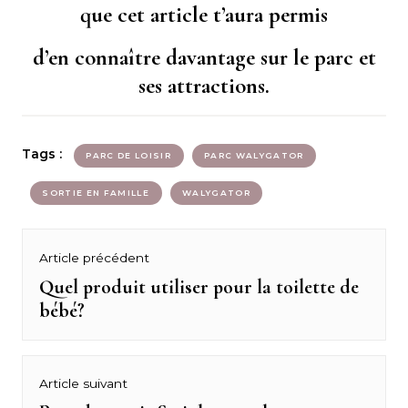
que cet article t’aura permis
d’en connaître davantage sur le parc et
ses attractions.
Tags :
PARC DE LOISIR
PARC WALYGATOR
SORTIE EN FAMILLE
WALYGATOR
Navigation
Article précédent
de
Quel produit utiliser pour la toilette de
Previous
bébé?
post:
l’article
Article suivant