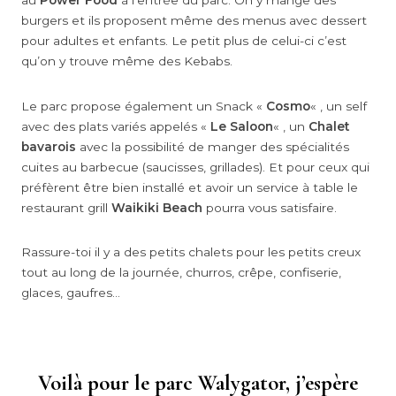
au
Power Food
à l’entrée du parc. On y mange des
burgers et ils proposent même des menus avec dessert
pour adultes et enfants. Le petit plus de celui-ci c’est
qu’on y trouve même des Kebabs.
Le parc propose également un Snack «
Cosmo
« , un self
avec des plats variés appelés «
Le Saloon
« , un
Chalet
bavarois
avec la possibilité de manger des spécialités
cuites au barbecue (saucisses, grillades). Et pour ceux qui
préfèrent être bien installé et avoir un service à table le
restaurant grill
Waikiki Beach
pourra vous satisfaire.
Rassure-toi il y a des petits chalets pour les petits creux
tout au long de la journée, churros, crêpe, confiserie,
glaces, gaufres…
Voilà pour le parc
Walygator
, j’espère