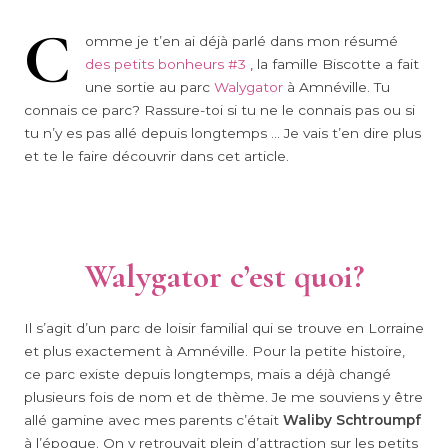
C
omme je t’en ai déjà parlé dans mon résumé
des petits bonheurs #3
, la famille Biscotte a fait
une sortie au parc
Walygator
à Amnéville. Tu
connais ce parc? Rassure-toi si tu ne le connais pas ou si
tu n’y es pas allé depuis longtemps … Je vais t’en dire plus
et te le faire découvrir dans cet article.
Walygator c’est quoi?
Il s’agit d’un parc de loisir familial qui se trouve en Lorraine
et plus exactement à Amnéville. Pour la petite histoire,
ce parc existe depuis longtemps, mais a déjà changé
plusieurs fois de nom et de thème. Je me souviens y être
allé gamine avec mes parents c’était
Waliby Schtroumpf
à l’époque. On y retrouvait plein d’attraction sur les petits