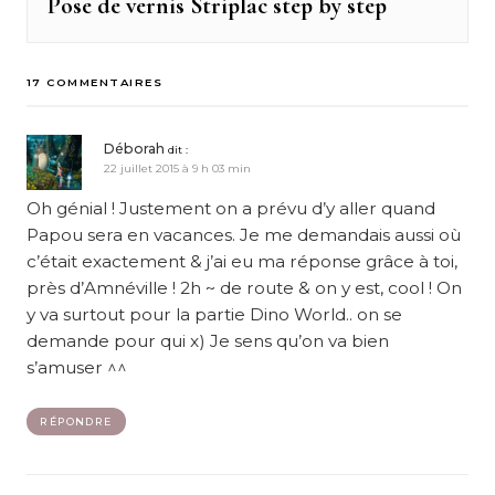
Pose de vernis Striplac step by step
Next
post:
17 COMMENTAIRES
Déborah
dit :
22 juillet 2015 à 9 h 03 min
Oh génial ! Justement on a prévu d’y aller quand
Papou sera en vacances. Je me demandais aussi où
c’était exactement & j’ai eu ma réponse grâce à toi,
près d’Amnéville ! 2h ~ de route & on y est, cool ! On
y va surtout pour la partie Dino World.. on se
demande pour qui x) Je sens qu’on va bien
s’amuser ^^
RÉPONDRE