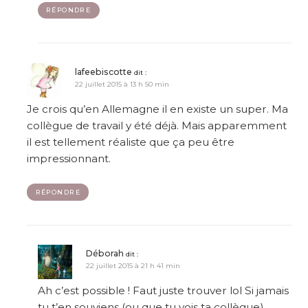
RÉPONDRE
lafeebiscotte
dit :
22 juillet 2015 à 13 h 50 min
Je crois qu’en Allemagne il en existe un super. Ma
collègue de travail y été déjà. Mais apparemment
il est tellement réaliste que ça peu être
impressionnant.
RÉPONDRE
Déborah
dit :
22 juillet 2015 à 21 h 41 min
Ah c’est possible ! Faut juste trouver lol Si jamais
tu t’en souviens (ou que tu vois ta collègue),