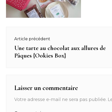
Navigation
Article précédent
de
Une tarte au chocolat aux allures de
Previous
Pâques {Ookies Box}
post:
l’article
Laisser un commentaire
Votre adresse e-mail ne sera pas publiée.
L