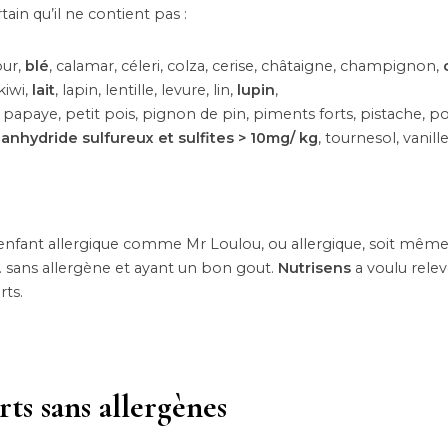
ain qu’il ne contient pas :
our,
blé
, calamar, céleri, colza, cerise, châtaigne, champignon,
kiwi,
lait
, lapin, lentille, levure, lin,
lupin
,
, papaye, petit pois, pignon de pin, piments forts, pistache, po
,
anhydride sulfureux et sulfites > 10mg/ kg
, tournesol, vanille
’enfant allergique comme Mr Loulou, ou allergique, soit même
s… sans allergène et ayant un bon gout.
Nutrisens
a voulu releve
rts.
rts sans allergènes