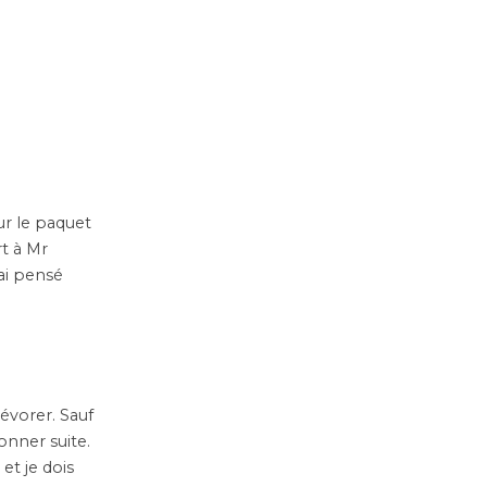
ur le paquet
rt à Mr
’ai pensé
dévorer. Sauf
onner suite.
et je dois