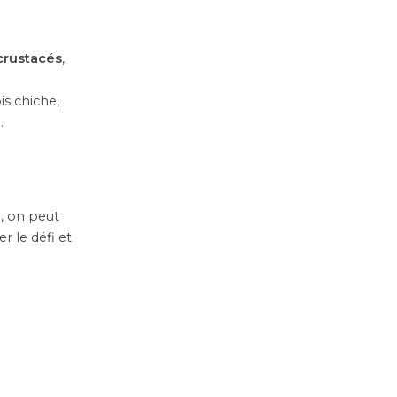
crustacés
,
is chiche,
.
, on peut
r le défi et