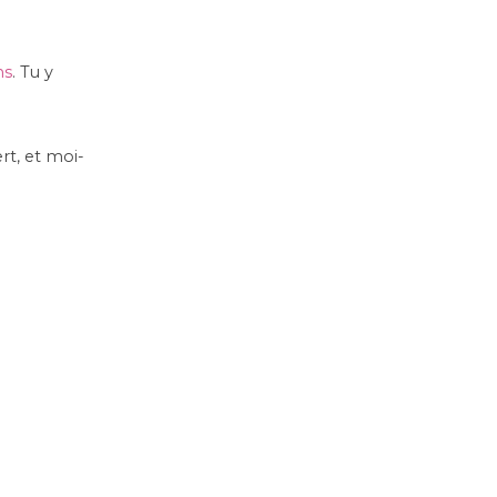
ns
. Tu y
rt, et moi-