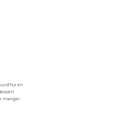
ourd’hui en
dessert
 le manger