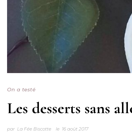
On a testé
Les desserts sans al
par
La Fée Biscotte
le
16 août 2017