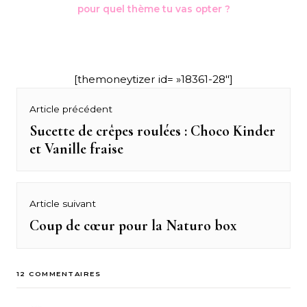
pour quel thème tu vas opter ?
[themoneytizer id= »18361-28″]
Navigation
Article précédent
de
Sucette de crêpes roulées : Choco Kinder
Previous
et Vanille fraise
post:
l’article
Article suivant
Coup de cœur pour la Naturo box
Next
post:
12 COMMENTAIRES