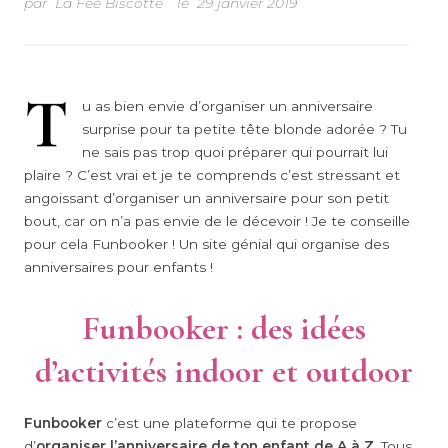
par
La Fée Biscotte
le
29 janvier 2019
T
u as bien envie d’organiser un anniversaire
surprise pour ta petite tête blonde adorée ? Tu
ne sais pas trop quoi préparer qui pourrait lui
plaire ? C’est vrai et je te comprends c’est stressant et
angoissant d’organiser un anniversaire pour son petit
bout, car on n’a pas envie de le décevoir ! Je te conseille
pour cela Funbooker ! Un site génial qui organise des
anniversaires pour enfants !
Funbooker : des idées
d’activités indoor et outdoor
Funbooker
c’est une plateforme qui te propose
d’
organiser l’anniversaire de ton enfant de A à Z
. Tous