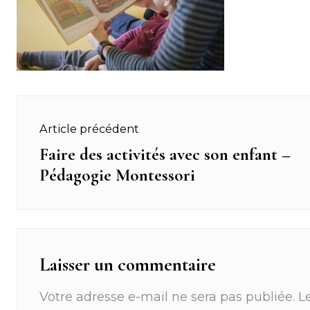
Navigation
Article précédent
de
Faire des activités avec son enfant –
Previous
Pédagogie Montessori
post:
l’article
Laisser un commentaire
Votre adresse e-mail ne sera pas publiée.
L