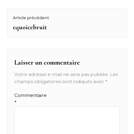
Navigation
Article précédent
de
cquoicebruit
Previous
post:
l’article
Laisser un commentaire
Votre adresse e-mail ne sera pas publiée.
Les
champs obligatoires sont indiqués avec
*
Commentaire
*