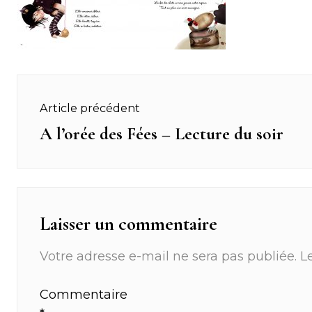
Navigation
Article précédent
de
A l’orée des Fées – Lecture du soir
Previous
post:
l’article
Laisser un commentaire
Votre adresse e-mail ne sera pas publiée.
L
Commentaire