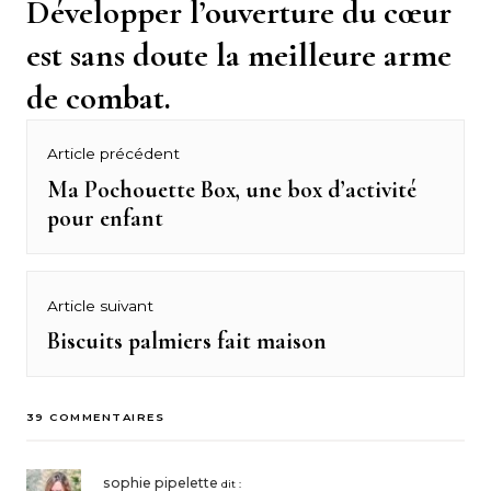
Développer l’ouverture du cœur
est sans doute la meilleure arme
de combat.
Navigation
Article précédent
de
Ma Pochouette Box, une box d’activité
Previous
pour enfant
post:
l’article
Article suivant
Biscuits palmiers fait maison
Next
post:
39 COMMENTAIRES
sophie pipelette
dit :