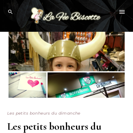
Skip
to
content
Les petits bonheurs du dimanche
Les petits bonheurs du