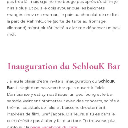
pas trop là, mais si je ne me bouge pas après c’est fini je
n’irais plus. Et puis je dois avouer que les beignets
mangés chez ma maman, le pain au chocolat de midi et
la part de RahmKuche (sorte de tarte au fromage
allemand) m’ont plutôt incité a aller me dépenser un peu
mdr.
Inauguration du SchlouK Bar
J’ai eu le plaisir d’être invité à l’inauguration du
SchlouK
Bar
. Il s’agit d’un nouveau bar qui a ouvert à Falck.
L’ambiance y est sympathique, un peu loung et le bar
semble vraiment prometteur avec des concerts, soirée à
thème, cocktails de folie et boissons directement
inspirées de film. Bref j’adore. D’ailleurs, si tu es dans le
coin n’hésite pas à aller y faire un tour. Tu trouveras plus
d’info sur la
page Facebook du café
.