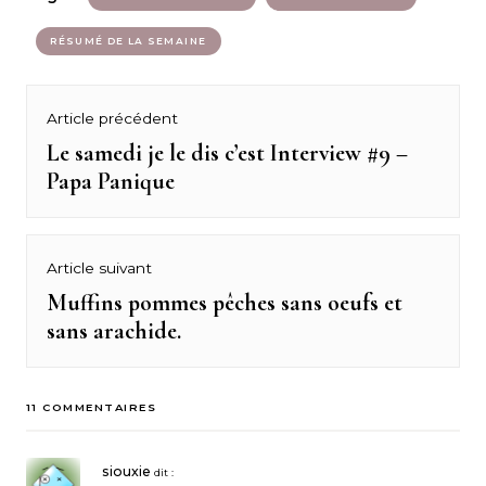
RÉSUMÉ DE LA SEMAINE
Navigation
Article précédent
de
Le samedi je le dis c’est Interview #9 –
Previous
Papa Panique
post:
l’article
Article suivant
Muffins pommes pêches sans oeufs et
Next
sans arachide.
post:
11 COMMENTAIRES
siouxie
dit :