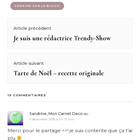
SEMAINE SUR LA BLOGO
Navigation
Article précédent
de
Je suis une rédactrice Trendy-Show
Previous
post:
l’article
Article suivant
Tarte de Noël – recette originale
Next
post:
19 COMMENTAIRES
Sandrine, Mon Carnet Deco
dit :
6 décembre 2015 à 9 h 11 min
Merci pour le partage ^^! je suis contente que ça t’ai
plu