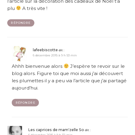
l’article sur la décoration des cadeaux de Noël t’a
plu
A très vite !
RÉPONDRE
lafeebiscotte
dit :
6 décembre 2015 à 9 h 53 min
Ahhh bienvenue alors
J’espère te revoir sur le
blog alors. Figure toi que moi aussi j’ai découvert
les plumettes il y a peu via l’article que j’ai partagé
aujourd’hui.
RÉPONDRE
Les caprices de mam'zelle So
dit :
6 décembre 2015 à 9 h 32 min