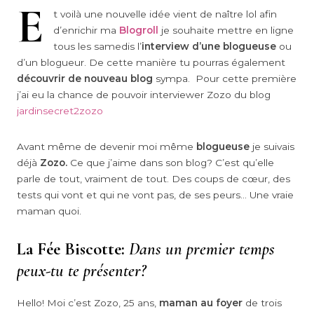
E
t voilà une nouvelle idée vient de naître lol afin
d’enrichir ma
Blogroll
je souhaite mettre en ligne
tous les samedis l’
interview d’une blogueus
e
ou
d’un blogueur. De cette manière tu pourras également
découvrir de nouveau blog
sympa. Pour cette première
j’ai eu la chance de pouvoir interviewer Zozo du blog
jardinsecret2zozo
Avant même de devenir moi même
blogueuse
je suivais
déjà
Zozo.
Ce que j’aime dans son blog? C’est qu’elle
parle de tout, vraiment de tout. Des coups de cœur, des
tests qui vont et qui ne vont pas, de ses peurs… Une vraie
maman quoi.
La Fée Biscotte:
Dans un premier temps
peux-tu te présenter?
Hello! Moi c’est Zozo, 25 ans,
maman au foyer
de trois