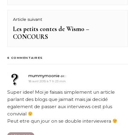
post:
l’article
Article suivant
Les petits contes de Wismo –
Next
CONCOURS
post:
6 COMMENTAIRES
mummymoonie
dit :
18 avril 2015 à 7 h 23 min
Super idee! Moi je faisais simplement un article
parlant des blogs que jaimait mais jai decidé
egalement de passer aux interviews cest plus
convivial
Peut etre qun jour on se double interviewera