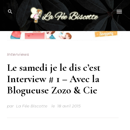
Skip
to
content
Interviews
Le samedi je le dis c’est
Interview # 1 – Avec la
Blogueuse Zozo & Cie
par
La Fée Biscotte
le
18 avril 2015