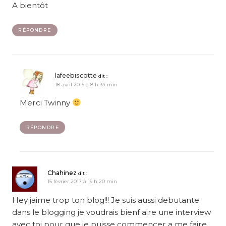
A bientôt
RÉPONDRE
lafeebiscotte
dit :
18 avril 2015 à 8 h 34 min
Merci Twinny
RÉPONDRE
Chahinez
dit :
15 février 2017 à 19 h 20 min
Hey jaime trop ton blog!!! Je suis aussi debutante
dans le blogging je voudrais bienf aire une interview
avec toi pour que je puisse commencer a me faire