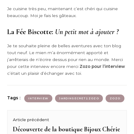
Je cuisine très peu, maintenant c’est chéri qui cuisine
beaucoup. Moi je fais les gâteaux.
La Fée Biscotte:
Un petit mot à ajouter ?
Je te souhaite pleine de belles aventures avec ton blog
tout neuf. Le mien m’a énormément apporté et
j’arrêterais de n’écrire dessus pour rien au monde. Merci
pour cette interview encore merci
Zozo pour l’interview
c’était un plaisir d’échanger avec toi.
Tags :
INTERVIEW
JARDINSECRET2ZOZO
ZOZO
Navigation
Article précédent
de
Découverte de la boutique Bijoux Chérie
Previous