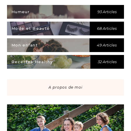
Humeur
93 Articles
Mode et Beauté
68 Articles
Mon enfant
49 Articles
Recettes Healthy
32 Articles
A propos de moi