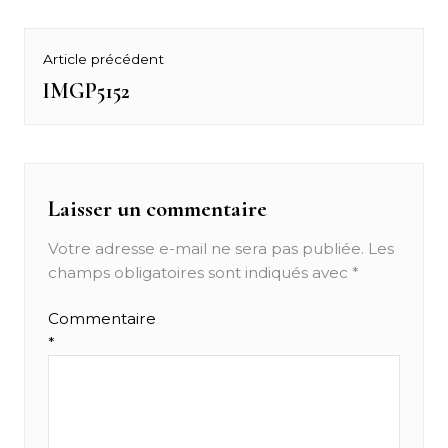
Navigation
Article précédent
de
IMGP5152
Previous
post:
l’article
Laisser un commentaire
Votre adresse e-mail ne sera pas publiée.
Les
champs obligatoires sont indiqués avec
*
Commentaire
*