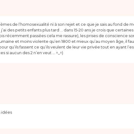
blèmes de l’homosexualité ni à son rejet et ce que je sais au fond de m
 j’ai des petits enfants plus tard … dans 15-20 ans je crois que certain
lois récemment passées cela me rassure), les prises de conscience sont
umaine et moins violente qu’en 1800 et mieux qu’au moyen âge, il faut
ur qu’ils fassent ce qu’ils veulent de leur vie privée tout en ayant l’es
es si aucun des 2 n’en veut … ^_^)
 idées