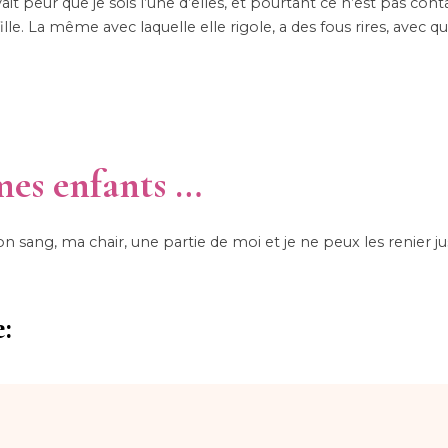
it peur que je sois l’une d’elles, et pourtant ce n’est pas cont
lle. La même avec laquelle elle rigole, a des fous rires, avec qui
es enfants …
 mon sang, ma chair, une partie de moi et je ne peux les renier j
: