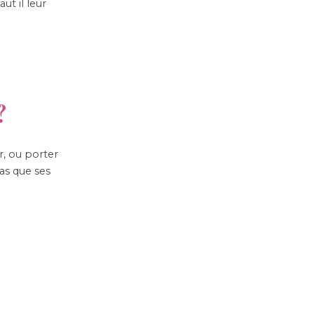
ut il leur
?
r, ou porter
as que ses