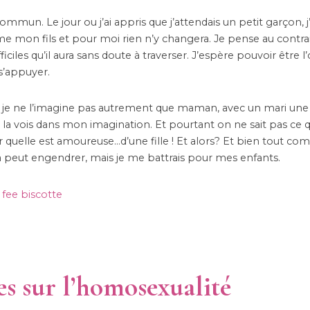
r commun. Le jour ou j’ai appris que j’attendais un petit garçon, j
aime mon fils et pour moi rien n’y changera. Je pense au contra
ciles qu’il aura sans doute à traverser. J’espère pouvoir être l’
 s’appuyer.
e, je ne l’imagine pas autrement que maman, avec un mari une
 la vois dans mon imagination. Et pourtant on ne sait pas ce q
r quelle est amoureuse…d’une fille ! Et alors? Et bien tout c
cela peut engendrer, mais je me battrais pour mes enfants.
res sur l’homosexualité