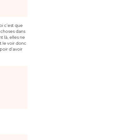
oi c’est que
es choses dans
 là, elles ne
 le voir donc
poir d’avoir