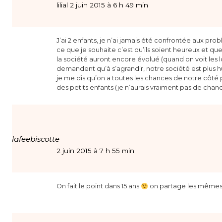
lilial 2 juin 2015 à 6 h 49 min
J’ai 2 enfants, je n’ai jamais été confrontée aux pro
ce que je souhaite c’est qu’ils soient heureux et que
la société auront encore évolué (quand on voit les 
demandent qu’à s’agrandir, notre société est plus h
je me dis qu’on a toutes les chances de notre côté po
des petits enfants (je n’aurais vraiment pas de chanc
lafeebiscotte
2 juin 2015 à 7 h 55 min
On fait le point dans 15 ans
on partage les mêmes