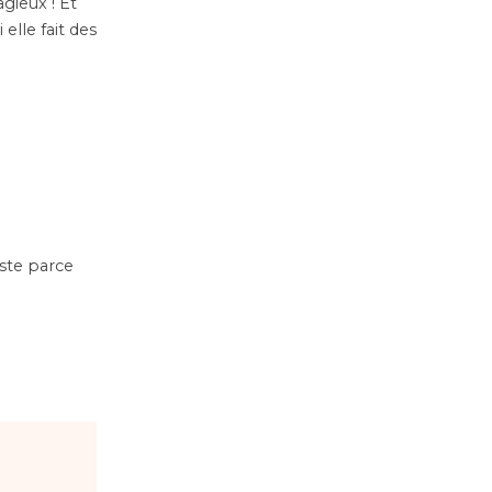
agieux ! Et
 elle fait des
uste parce