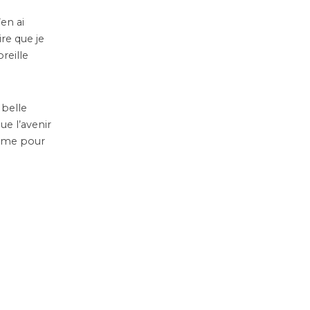
’en ai
ire que je
oreille
 belle
ue l’avenir
omme pour