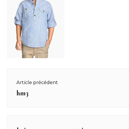
Navigation
Article précédent
de
hm3
Previous
post:
l’article