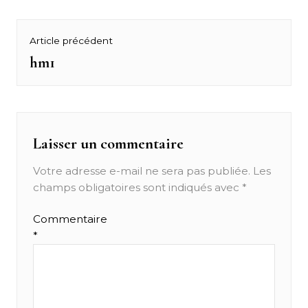
Navigation
Article précédent
de
hm1
Previous
post:
l’article
Laisser un commentaire
Votre adresse e-mail ne sera pas publiée.
Les
champs obligatoires sont indiqués avec
*
Commentaire
*