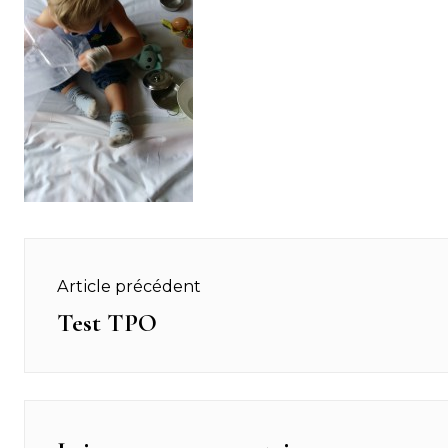
Navigation
Article précédent
de
Test TPO
Previous
post:
l’article