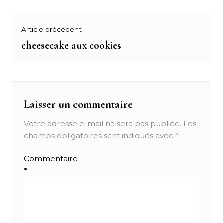
Navigation
Article précédent
de
cheesecake aux cookies
Previous
post:
l’article
Laisser un commentaire
Votre adresse e-mail ne sera pas publiée.
Les
champs obligatoires sont indiqués avec
*
Commentaire
*