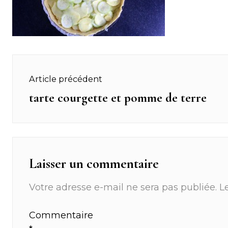
Navigation
Article précédent
de
tarte courgette et pomme de terre
Previous
post:
l’article
Laisser un commentaire
Votre adresse e-mail ne sera pas publiée.
L
Commentaire