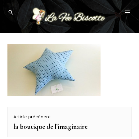
Skip
la boutique de l’imaginaire
to
content
Navigation
Article précédent
de
la boutique de l’imaginaire
Previous
post: