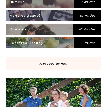
Humeur
93 Articles
Mode et Beauté
68 Articles
Mon enfant
49 Articles
Recettes Healthy
32 Articles
A propos de moi