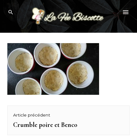
Skip
crumble poire benco
to
content
Navigation
Article précédent
de
Crumble poire et Benco
Previous
post: