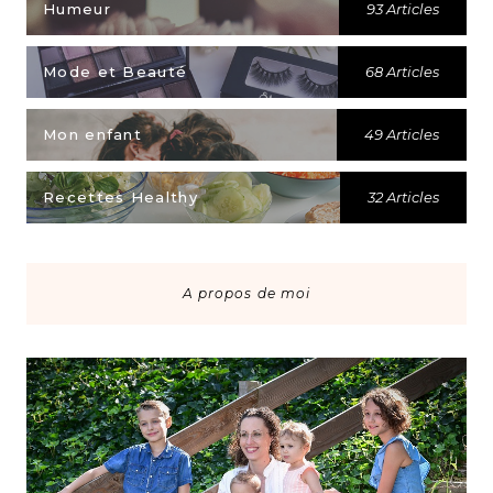
Humeur
93 Articles
Mode et Beauté
68 Articles
Mon enfant
49 Articles
Recettes Healthy
32 Articles
A propos de moi