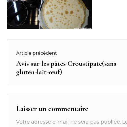
Navigation
Article précédent
de
Avis sur les pâtes Croustipate(sans
Previous
gluten-lait-œuf)
post:
l’article
Laisser un commentaire
Votre adresse e-mail ne sera pas publiée.
L