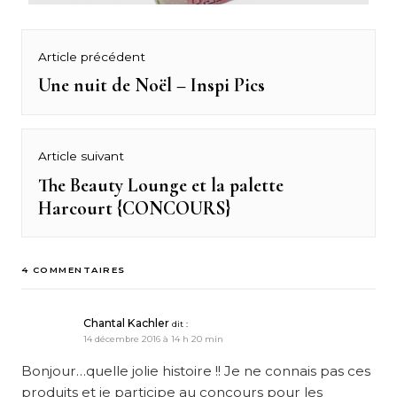
Navigation
Article précédent
de
Une nuit de Noël – Inspi Pics
Previous
post:
l’article
Article suivant
The Beauty Lounge et la palette
Next
Harcourt {CONCOURS}
post:
4 COMMENTAIRES
Chantal Kachler
dit :
14 décembre 2016 à 14 h 20 min
Bonjour…quelle jolie histoire !! Je ne connais pas ces
produits et je participe au concours pour les