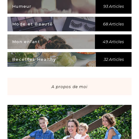
Humeur
93 Articles
Mode et Beauté
68 Articles
Mon enfant
49 Articles
Recettes Healthy
32 Articles
A propos de moi