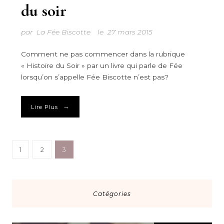
du soir
par
La Fée Biscotte
le
27 mars 2015
Comment ne pas commencer dans la rubrique
« Histoire du Soir » par un livre qui parle de Fée
lorsqu’on s’appelle Fée Biscotte n’est pas?
→
Lire Plus
1
2
3
Catégories