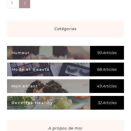
1
2
Catégories
Humeur
93 Articles
Mode et Beauté
68 Articles
Mon enfant
49 Articles
Recettes Healthy
32 Articles
A propos de moi