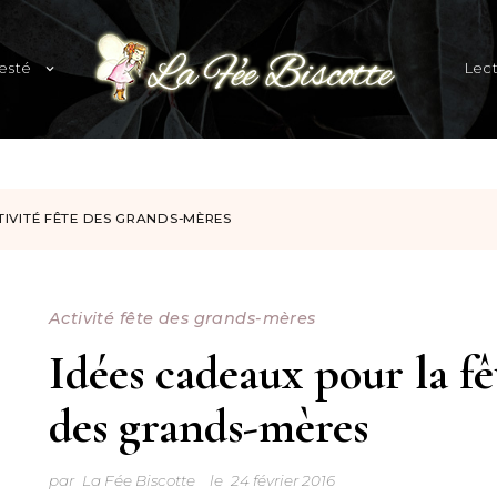
expand
esté
Lec
child
menu
Blog familial et lifestyle
TIVITÉ FÊTE DES GRANDS-MÈRES
Activité fête des grands-mères
Idées cadeaux pour la fê
des grands-mères
par
La Fée Biscotte
le
24 février 2016