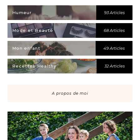
Humeur
93 Articles
Mode et Beauté
68 Articles
Mon enfant
49 Articles
Recettes Healthy
32 Articles
A propos de moi