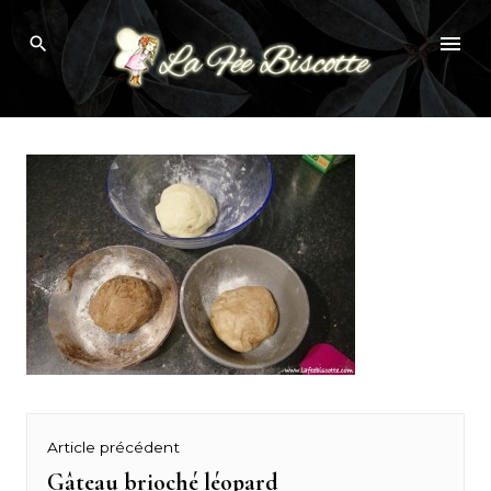
Skip
gâteau léopard
to
content
Navigation
Article précédent
de
Gâteau brioché léopard
Previous