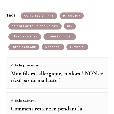
Tags :
ACTIVITÉS ENFANT
BRICO / DIY
BRICOLAGE REINE DES NEIGES
DIY
FÊTE DES MÈRES
FLEUR EN PAPIER
IDÉES CADEAUX
MERCREDI
TUTORIEL
Navigation
Article précédent
de
Mon fils est allergique, et alors ? NON ce
Previous
n’est pas de ma faute !
post:
l’article
Article suivant
Comment rester zen pendant la
Next