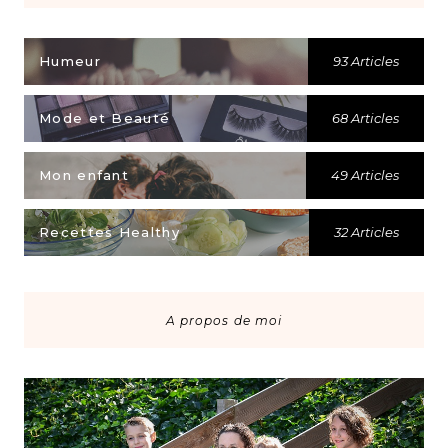
Humeur
93 Articles
Mode et Beauté
68 Articles
Mon enfant
49 Articles
Recettes Healthy
32 Articles
A propos de moi