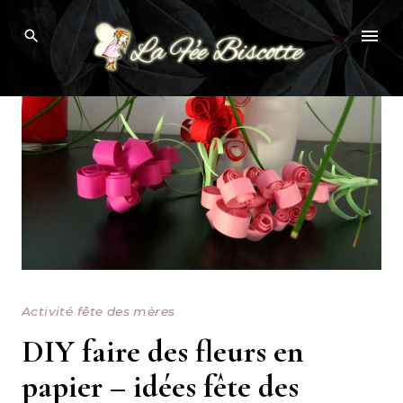
Skip
to
content
Activité fête des mères
DIY faire des fleurs en
papier – idées fête des