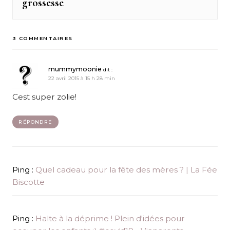
grossesse
post:
3 COMMENTAIRES
mummymoonie
dit :
22 avril 2015 à 15 h 28 min
Cest super zolie!
RÉPONDRE
Ping :
Quel cadeau pour la fête des mères ? | La Fée
Biscotte
Ping :
Halte à la déprime ! Plein d'idées pour