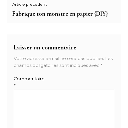
Navigation
Article précédent
de
Fabrique ton monstre en papier {DIY}
Previous
post:
l’article
Laisser un commentaire
Votre adresse e-mail ne sera pas publiée.
Les
champs obligatoires sont indiqués avec
*
Commentaire
*