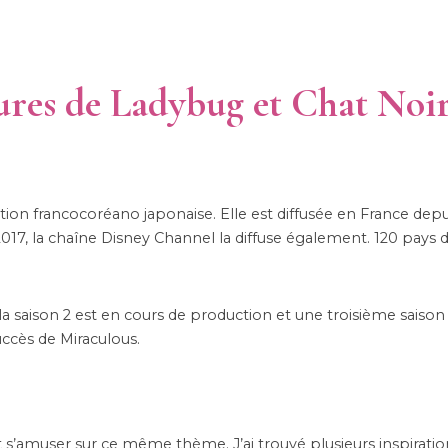
ures de Ladybug et Chat Noi
nimation francocoréano japonaise. Elle est diffusée en France de
17, la chaîne Disney Channel la diffuse également. 120 pays d
 saison 2 est en cours de production et une troisième saison 
uccès de Miraculous.
’amuser sur ce même thème. J’ai trouvé plusieurs inspirati