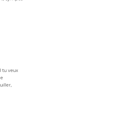
el tu veux
de
iller,