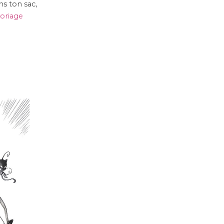
ns ton sac,
loriage