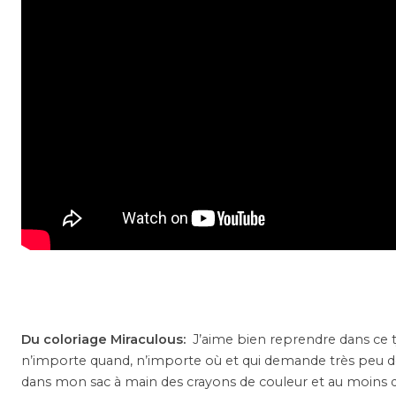
Du coloriage Miraculous:
J’aime bien reprendre dans ce typ
n’importe quand, n’importe où et qui demande très peu de 
dans mon sac à main des crayons de couleur et au moins d