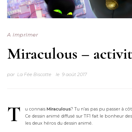
A imprimer
Miraculous – activi
par
La Fée Biscotte
le
9 août 2017
T
u connais
Miraculous
? Tu n’as pas pu passer à cô
Ce dessin animé diffusé sur TF1 fait le bonheur des
les deux héros du dessin animé.