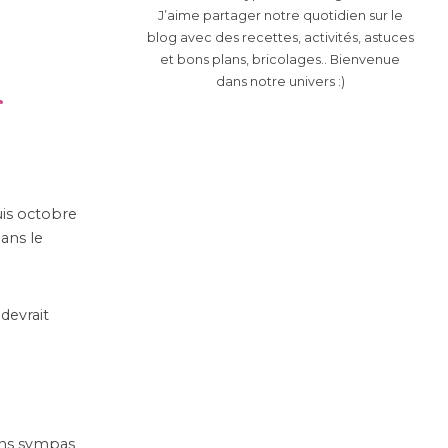
J’aime partager notre quotidien sur le
blog avec des recettes, activités, astuces
et bons plans, bricolages.. Bienvenue
dans notre univers :)
r
puis octobre
ans le
devrait
ons sympas