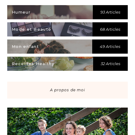
Humeur
93 Articles
Mode et Beauté
68 Articles
Mon enfant
49 Articles
Recettes Healthy
32 Articles
A propos de moi