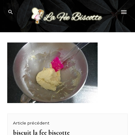
Skip
biscuit la fee biscotte
to
content
Navigation
Article précédent
de
biscuit la fee biscotte
Previous